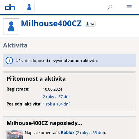
Milhouse400CZ
14
Aktivita
Uživatel doposud nevyvinul žádnou aktivitu.
Přítomnost a aktivita
Registrace:
10.06.2024
2 roky a 57 dní
Poslední aktivita:
1 rok a 184 dní
Milhouse400CZ naposledy…
Napsal komentář k
Roblox
(
2 roky a 55 dní
).