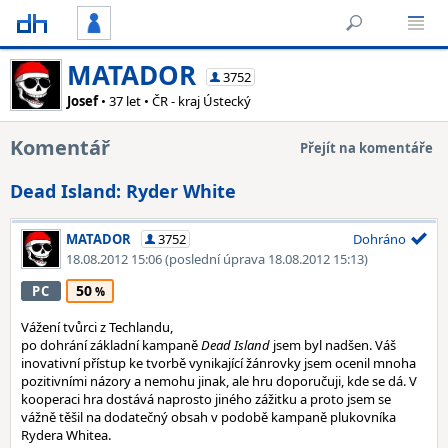
MATADOR
3752
Josef
• 37 let • ČR - kraj Ústecký
Komentář
Přejít na komentáře
Dead Island: Ryder White
MATADOR
3752
Dohráno
18.08.2012 15:06
(poslední úprava 18.08.2012 15:13)
50
PC
Vážení tvůrci z Techlandu,
po dohrání základní kampaně
Dead Island
jsem byl nadšen. Váš
inovativní přístup ke tvorbě vynikající žánrovky jsem ocenil mnoha
pozitivními názory a nemohu jinak, ale hru doporučuji, kde se dá. V
kooperaci hra dostává naprosto jiného zážitku a proto jsem se
vážně těšil na dodatečný obsah v podobě kampaně plukovníka
Rydera Whitea.