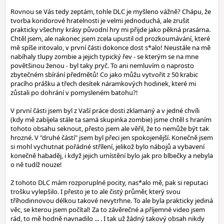
Rovnou se Vás tedy zeptám, tohle DLC je myšleno vážně? Chápu, že
tvorba koridorové hratelnosti je velmi jednoduchá, ale zrušit
prakticky všechny krásy původní hry mi přijde jako pěkná prasárna.
Chtěl jsem, ale nakonec jsem zcela upustil od prozkoumávání, které
mě spíše iritovalo, v první části dokonce dost s*alo! Neustále na mě
nabíhaly tlupy zombie a jejich typický řev - se kterým se na mne
povětšinou ženou - byl taky pryč. To ani nemluvím o naprosto
zbytečném sbírání předmětů! Co jako můžu vytvořit z 50 krabic
pracího prášku a třech desítek náramkových hodinek, které mi
zůstali po dohrání v pomysleném batohu?!
V první části jsem byl z Vaší práce dosti zklamaný a v jedné chvíli
(kdy mě zabíjela stále ta samá skupinka zombie) jsme chtěl s hraním
tohoto obsahu seknout, přesto jsem ale věřil, že to nemůže být tak
hrozné. V "druhé částí" jsem byl přeci jen spokojenější. Konečně jsem
si mohl vychutnat pořádné střílení, jelikož bylo nábojů a vybavení
konečně habaděj, i když jejich umístění bylo jak pro blbečky a nebyla
o ně tudíž nouze!
Z tohoto DLC mám rozporuplné pocity, nas*alo mě, pak si reputaci
trošku vylepšilo. I přesto je to ale čistý průměr, který svou
tříhodinnovou délkou takové nevytrhne. To ale byla prakticky jediná
věc, se kterou jsem počítal! Za to závěrečné a příjemné video jsem
rád, to mě hodně navnadilo ... . I tak už žádný takový obsah nikdy