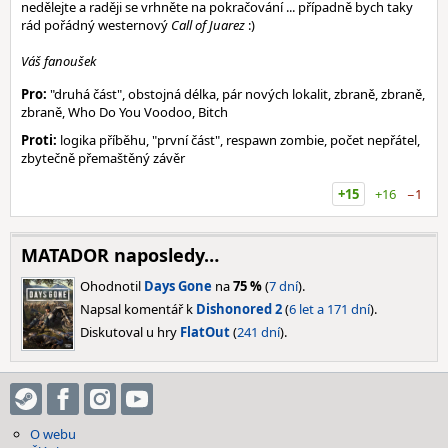
nedělejte a raději se vrhněte na pokračování ... případně bych taky
rád pořádný westernový
Call of Juarez
:)
Váš fanoušek
Pro:
"druhá část", obstojná délka, pár nových lokalit, zbraně, zbraně,
zbraně, Who Do You Voodoo, Bitch
Proti:
logika příběhu, "první část", respawn zombie, počet nepřátel,
zbytečně přemaštěný závěr
+15
+16
−1
MATADOR naposledy…
Ohodnotil
Days Gone
na
75 %
(
7 dní
).
Napsal komentář k
Dishonored 2
(
6 let a 171 dní
).
Diskutoval u hry
FlatOut
(
241 dní
).
O webu