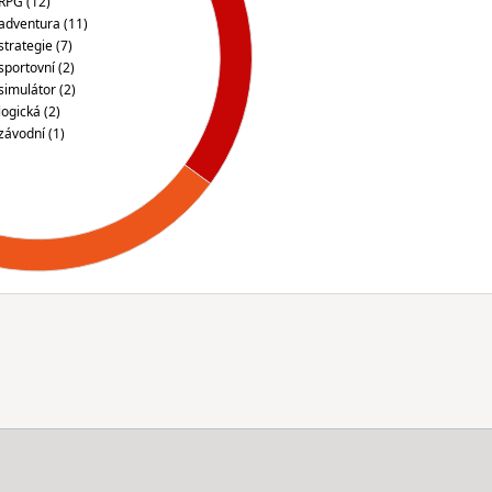
RPG (12)
adventura (11)
strategie (7)
sportovní (2)
simulátor (2)
logická (2)
závodní (1)