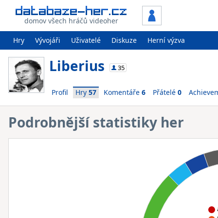
domov všech hráčů videoher
Hry
Vývojáři
Uživatelé
Diskuze
Herní výzva
Liberius
35
Profil
Hry
57
Komentáře
6
Přátelé
0
Achieve
Podrobnější statistiky her