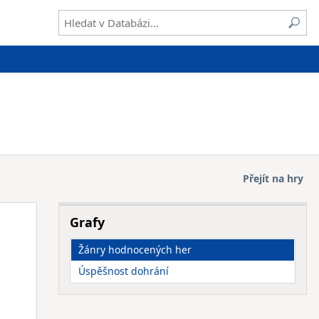
Přejít na hry
Grafy
Žánry hodnocených her
Úspěšnost dohrání