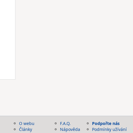
O webu
F.A.Q.
Podpořte nás
Články
Nápověda
Podmínky užívání