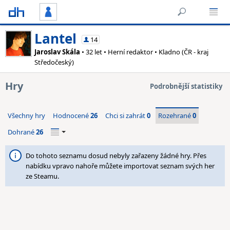
Lantel
14
Jaroslav Skála
• 32 let • Herní redaktor • Kladno (ČR - kraj
Středočeský)
Hry
Podrobnější statistiky
Všechny hry
Hodnocené
26
Chci si zahrát
0
Rozehrané
0
Dohrané
26
Do tohoto seznamu dosud nebyly zařazeny žádné hry. Přes
nabídku vpravo nahoře můžete importovat seznam svých her
ze Steamu.