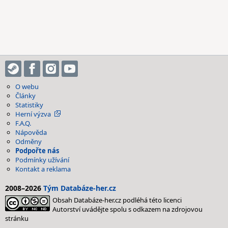
O webu
Články
Statistiky
Herní výzva
F.A.Q.
Nápověda
Odměny
Podpořte nás
Podmínky užívání
Kontakt a reklama
2008–2026
Tým Databáze-her.cz
Obsah Databáze-her.cz podléhá této licenci
Autorství uvádějte spolu s odkazem na zdrojovou
stránku