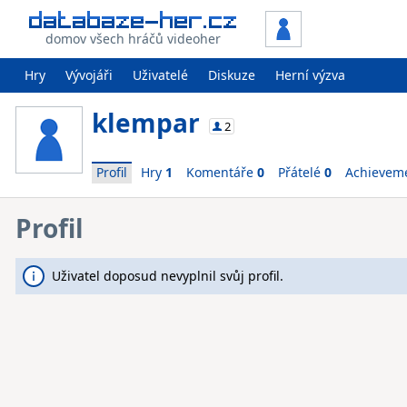
domov všech hráčů videoher
Hry
Vývojáři
Uživatelé
Diskuze
Herní výzva
klempar
2
Profil
Hry
1
Komentáře
0
Přátelé
0
Achievem
Profil
Uživatel doposud nevyplnil svůj profil.