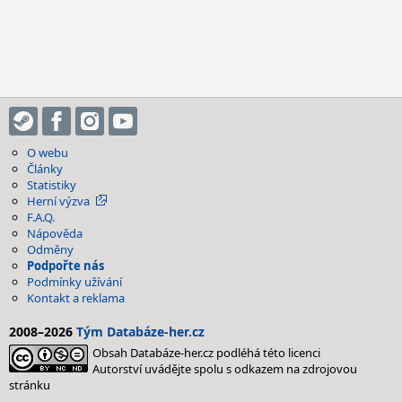
O webu
Články
Statistiky
Herní výzva
F.A.Q.
Nápověda
Odměny
Podpořte nás
Podmínky užívání
Kontakt a reklama
2008–2026
Tým Databáze-her.cz
Obsah Databáze-her.cz podléhá této licenci
Autorství uvádějte spolu s odkazem na zdrojovou
stránku