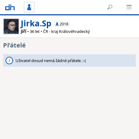
Jirka.Sp
2018
Jiří
• 36 let • ČR - kraj Královéhradecký
Přátelé
Uživatel dosud nemá žádné přátele. :-(