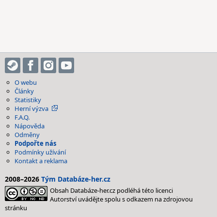
O webu
Články
Statistiky
Herní výzva
F.A.Q.
Nápověda
Odměny
Podpořte nás
Podmínky užívání
Kontakt a reklama
2008–2026
Tým Databáze-her.cz
Obsah Databáze-her.cz podléhá této licenci
Autorství uvádějte spolu s odkazem na zdrojovou
stránku