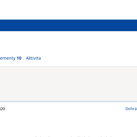
vementy
10
Aktivita
820
Dohrá