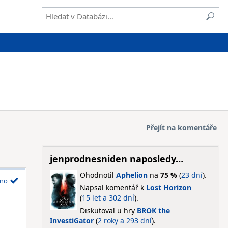
Přejít na komentáře
jenprodnesniden naposledy…
Ohodnotil
Aphelion
na
75 %
(
23 dní
).
no
Napsal komentář k
Lost Horizon
(
15 let a 302 dní
).
Diskutoval u hry
BROK the
InvestiGator
(
2 roky a 293 dní
).