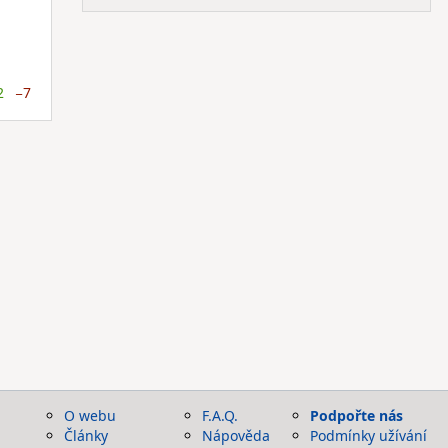
2
−7
O webu
F.A.Q.
Podpořte nás
Články
Nápověda
Podmínky užívání