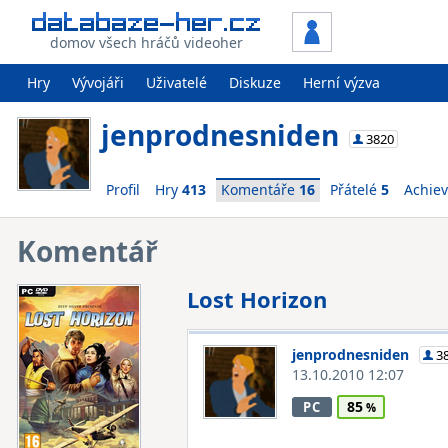
domov všech hráčů videoher
Hry
Vývojáři
Uživatelé
Diskuze
Herní výzva
jenprodnesniden
3820
Profil
Hry
413
Komentáře
16
Přátelé
5
Achie
Komentář
Lost Horizon
jenprodnesniden
3
13.10.2010 12:07
85
PC