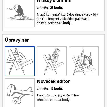
Hrátky s ohněm
Odměna
25 bodů
.
Napiš komentář, který dosáhne skóre +10 v
(+/-) hodnocení. Za každé opakované
splnění odměna
3 body
.
Úpravy her
Nováček editor
Odměna
10 bodů
.
Proveď editaci (vylepšení) hry
ohodnocenou 3+ body.