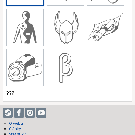
???
O webu
Články
Statistiky