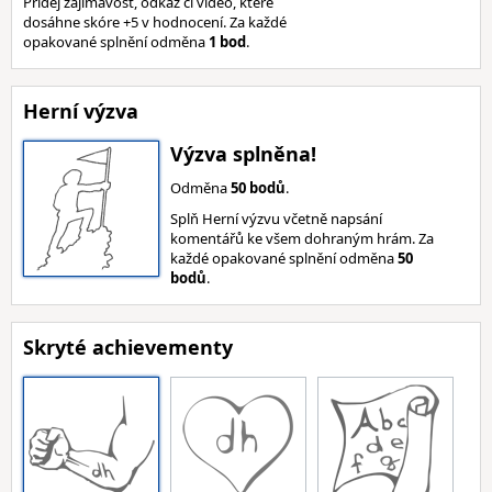
Přidej zajímavost, odkaz či video, které
dosáhne skóre +5 v hodnocení. Za každé
opakované splnění odměna
1 bod
.
Herní výzva
Výzva splněna!
Odměna
50 bodů
.
Splň Herní výzvu včetně napsání
komentářů ke všem dohraným hrám. Za
každé opakované splnění odměna
50
bodů
.
Skryté achievementy