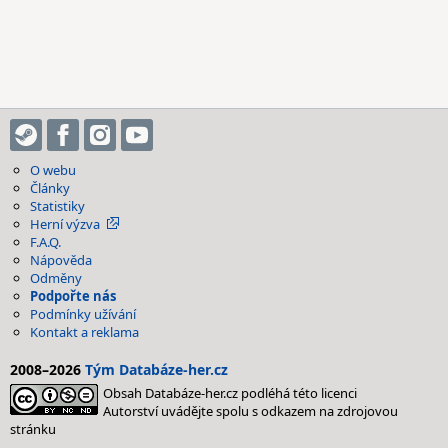
O webu
Články
Statistiky
Herní výzva
F.A.Q.
Nápověda
Odměny
Podpořte nás
Podmínky užívání
Kontakt a reklama
2008–2026
Tým Databáze-her.cz
Obsah Databáze-her.cz podléhá této licenci
Autorství uvádějte spolu s odkazem na zdrojovou
stránku