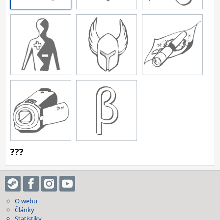
???
O webu
Články
Statistiky