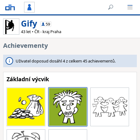
Gify
59
43 let • ČR - kraj Praha
Achievementy
Uživatel doposud dosáhl 4 z celkem 45 achievementů.
Základní výcvik