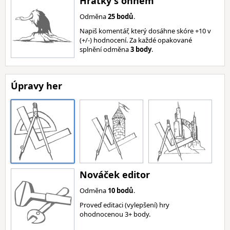
Hrátky s ohněm
Odměna
25 bodů
.
Napiš komentář, který dosáhne skóre +10 v
(+/-) hodnocení. Za každé opakované
splnění odměna
3 body
.
Úpravy her
Nováček editor
Odměna
10 bodů
.
Proveď editaci (vylepšení) hry
ohodnocenou 3+ body.