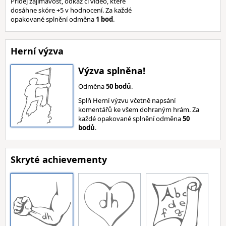
Přidej zajímavost, odkaz či video, které
dosáhne skóre +5 v hodnocení. Za každé
opakované splnění odměna
1 bod
.
Herní výzva
Výzva splněna!
Odměna
50 bodů
.
Splň Herní výzvu včetně napsání
komentářů ke všem dohraným hrám. Za
každé opakované splnění odměna
50
bodů
.
Skryté achievementy