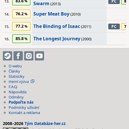
83.6
85
13.
PC
Swarm
(2013)
Super Meat Boy
76.2
14.
(2010)
The Binding of Isaac
77.2
70
15.
(2011)
PC
The Longest Journey
85.8
16.
(2000)
O webu
Články
Statistiky
Herní výzva
F.A.Q.
Nápověda
Odměny
Podpořte nás
Podmínky užívání
Kontakt a reklama
2008–2026
Tým Databáze-her.cz