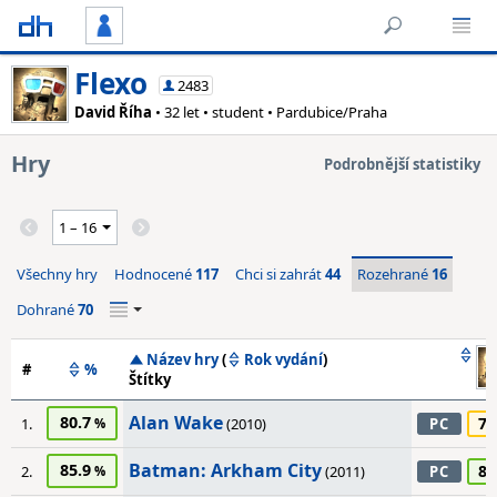
Flexo
2483
David Říha
• 32 let • student • Pardubice/Praha
Hry
Podrobnější statistiky
Všechny hry
Hodnocené
117
Chci si zahrát
44
Rozehrané
16
Dohrané
70
Název hry
(
Rok vydání
)
#
%
Štítky
Alan Wake
80.7
70
1.
(2010)
PC
Batman: Arkham City
85.9
80
2.
(2011)
PC