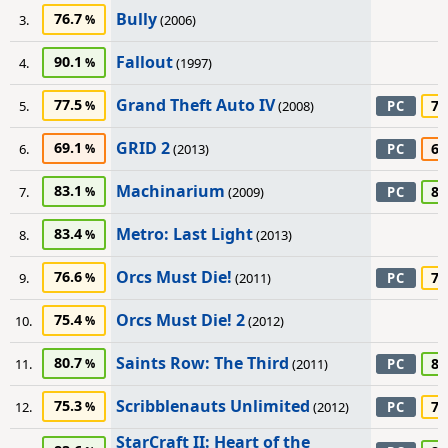
Bully
76.7
3.
(2006)
Fallout
90.1
4.
(1997)
Grand Theft Auto IV
77.5
70
5.
(2008)
PC
GRID 2
69.1
60
6.
(2013)
PC
Machinarium
83.1
80
7.
(2009)
PC
Metro: Last Light
83.4
8.
(2013)
Orcs Must Die!
76.6
75
9.
(2011)
PC
Orcs Must Die! 2
75.4
10.
(2012)
Saints Row: The Third
80.7
80
11.
(2011)
PC
Scribblenauts Unlimited
75.3
75
12.
(2012)
PC
StarCraft II: Heart of the