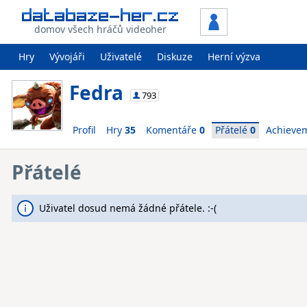
domov všech hráčů videoher
Hry
Vývojáři
Uživatelé
Diskuze
Herní výzva
Fedra
793
Profil
Hry
35
Komentáře
0
Přátelé
0
Achieve
Přátelé
Uživatel dosud nemá žádné přátele. :-(