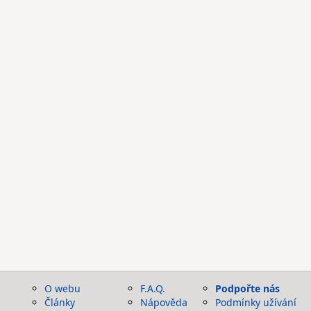
O webu
F.A.Q.
Podpořte nás
Články
Nápověda
Podmínky užívání