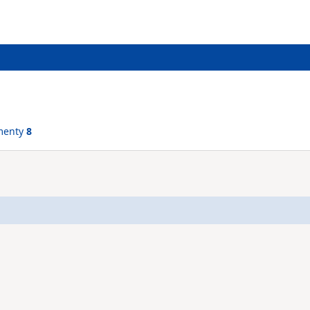
menty
8