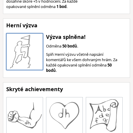
dosáhne skóre +5 v hodnocení. Za každé
opakované splnění odměna
1 bod
.
Herní výzva
Výzva splněna!
Odměna
50 bodů
.
Splň Herní výzvu včetně napsání
komentářů ke všem dohraným hrám. Za
každé opakované splnění odměna
50
bodů
.
Skryté achievementy