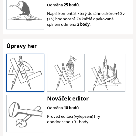
Odměna
25 bodů
.
Napiš komentář, který dosáhne skóre +10 v
(+/-) hodnocení. Za každé opakované
splnění odměna
3 body
.
Úpravy her
Nováček editor
Odměna
10 bodů
.
Proveď editaci (vylepšení) hry
ohodnocenou 3+ body.