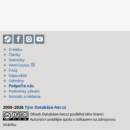
O webu
Články
Statistiky
Herní výzva
F.A.Q.
Nápověda
Odměny
Podpořte nás
Podmínky užívání
Kontakt a reklama
2008–2026
Tým Databáze-her.cz
Obsah Databáze-her.cz podléhá této licenci
Autorství uvádějte spolu s odkazem na zdrojovou
stránku