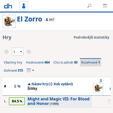
El Zorro
947
Hry
Podrobnější statistiky
Všechny hry
Hodnocené
464
Chci si zahrát
40
Rozehrané
1
Dohrané
315
Název hry
(
Rok vydání
)
Z
#
%
Štítky
s
Might and Magic VII: For Blood
84.5
1.
and Honor
(1999)