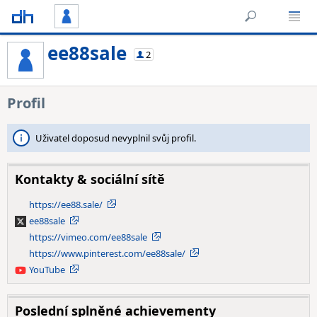
ee88sale
2
Profil
Uživatel doposud nevyplnil svůj profil.
Kontakty & sociální sítě
https://ee88.sale/
ee88sale
X
https://vimeo.com/ee88sale
https://www.pinterest.com/ee88sale/
YouTube
YouTube
Poslední splněné achievementy