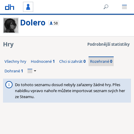
Dolero
58
Hry
Podrobnější statistiky
Všechny hry
Hodnocené
1
Chci si zahrát
0
Rozehrané
0
Dohrané
1
Do tohoto seznamu dosud nebyly zařazeny žádné hry. Přes
nabídku vpravo nahoře můžete importovat seznam svých her
ze Steamu.