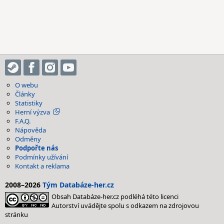
O webu
Články
Statistiky
Herní výzva
F.A.Q.
Nápověda
Odměny
Podpořte nás
Podmínky užívání
Kontakt a reklama
2008–2026
Tým Databáze-her.cz
Obsah Databáze-her.cz podléhá této licenci
Autorství uvádějte spolu s odkazem na zdrojovou
stránku