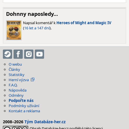
Dohnny naposledy…
Napsal komentář k
Heroes of Might and Magic IV
(
16 let a 147 dní
).
O webu
Články
Statistiky
Herní výzva
F.A.Q.
Nápověda
Odměny
Podpořte nás
Podmínky užívání
Kontakt a reklama
2008–2026
Tým Databáze-her.cz
Obsah Databáze-her.cz podléhá této licenci