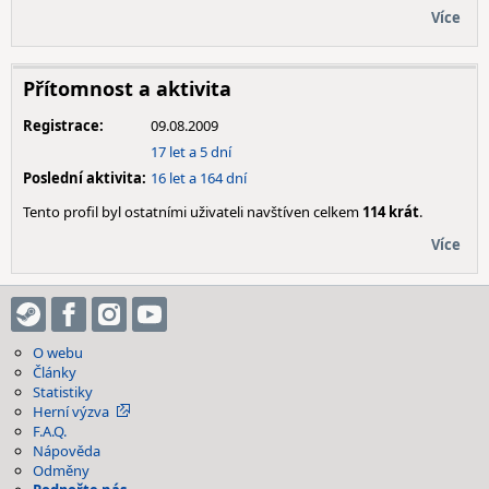
Více
Přítomnost a aktivita
Registrace:
09.08.2009
17 let a 5 dní
Poslední aktivita:
16 let a 164 dní
Tento profil byl ostatními uživateli navštíven celkem
114 krát
.
Více
O webu
Články
Statistiky
Herní výzva
F.A.Q.
Nápověda
Odměny