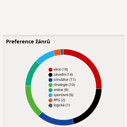
Preference žánrů
akce (18)
závodní (14)
simulátor (11)
strategie (10)
online (8)
sportovní (6)
RPG (2)
logická (1)