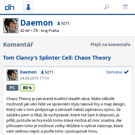
Daemon
9271
42 let • ČR - kraj Praha
Komentář
Přejít na komentáře
Tom Clancy's Splinter Cell: Chaos Theory
Daemon
9271
Dohráno
24.04.2010 17:14
80
PC
Chaos Theory je zatraceně kvalitní stealth akce. Máte několik
možností jak věci řešit ve správném stylu takové hry a map design,
který vás v tom podporuje a zároveň nabízí zajímavou výzvu. Ze
začátku jsem si říkal, že vychytávek, které má Sam k dispozici, je
příliš, protože se hra kvůli tomu stává možná až moc snadná. Ale
přínosem toho je možnost volby. Můžete si vybrat nástroje, které
vám sednou nejvíc a podle toho i postupovat hrou.