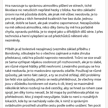
Hra navozuje tu správnou atmosféru plížení ve stínech, tiché
likvidace nic netušících nepřátel hezky z blízka. Na této základní
úrovni na mě působila dobře, ale jinak mě vůbec neoslovila. Je to
pro mě jedna z těch řemeslně kvalitních her bez duše. Jednou
zahrát, dobře se bavit, ale pak snadno zapomenout. Nezapůsobila
na mě celková atmosféra, něco díky čemu by mě hra pořádně
chytla, opravdu pohltila. Je to stejné jako u dřívějších dílů série. I přes
technická a herní vylepšení se od předchůdců některé věci
nezměnily.
Příběh je až bolestivě nezajímavý (vezměte základ příběhu z
Bondovky, oškubejte ho o všechno zajímavé a máte zhruba
představu), celá hra působí naprosto neosobně. Tvůrci se sice snaží
ze Sama vytřepat nějakou osobnost při rozhovorech, ale je to slabé,
ani různé vtipné hlášky příliš neohromí. Lineárního postupu se hra
také nezbavila. Je to maskováno opravdu zdařile. Používají se různé
způsoby, jak tento fakt zakrýt, a ty se zručně střídají, dílčí problémy
lze řešit více způsoby, přesto se nedá přehlédnout, že všechny mise
jsou v důsledku koridorem od startu k cíli, který se maximálně
několikrát lehce rozdvojí na dvě cestičky, aby se hned za rohem zase
spojil. Jen díky tomu nevadí, že 3d mapa by potřebovala přidat na
přehlednosti. Moc jí stejně nevyužijete. Stále to není o rozsáhlých
lokacích, kde by se nacházely vaše cíle, k nimž si správným
ovládnutím prostředí utváříte cestu podle svého uvážení. Ten pocit