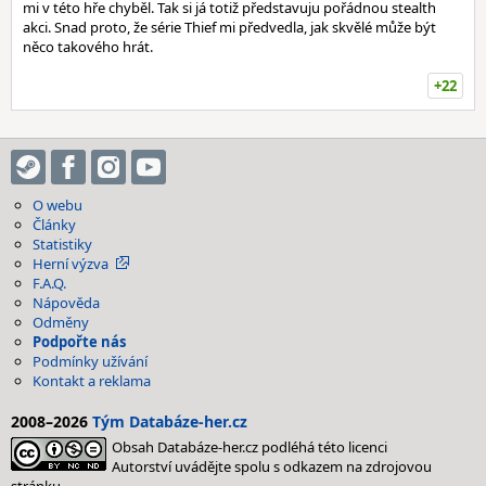
mi v této hře chyběl. Tak si já totiž představuju pořádnou stealth
akci. Snad proto, že série Thief mi předvedla, jak skvělé může být
něco takového hrát.
+22
O webu
Články
Statistiky
Herní výzva
F.A.Q.
Nápověda
Odměny
Podpořte nás
Podmínky užívání
Kontakt a reklama
2008–2026
Tým Databáze-her.cz
Obsah Databáze-her.cz podléhá této licenci
Autorství uvádějte spolu s odkazem na zdrojovou