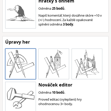
Hrátky s ohněm
Odměna
25 bodů
.
Napiš komentář, který dosáhne skóre +10 v
(+/-) hodnocení. Za každé opakované
splnění odměna
3 body
.
Úpravy her
Nováček editor
Odměna
10 bodů
.
Proveď editaci (vylepšení) hry
ohodnocenou 3+ body.