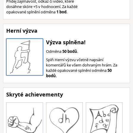
Přidej zajímavost, odkaz či video, které
dosáhne skóre +5 v hodnocení. Za každé
opakované splnění odměna
1 bod
.
Herní výzva
Výzva splněna!
Odměna
50 bodů
.
Splň Herní výzvu včetně napsání
komentářů ke všem dohraným hrám. Za
každé opakované splnění odměna
50
bodů
.
Skryté achievementy