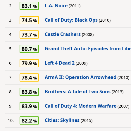
83.1
L.A. Noire
2.
(2011)
74.5
Call of Duty: Black Ops
3.
(2010)
73.7
Castle Crashers
4.
(2008)
80.7
Grand Theft Auto: Episodes from Libe
5.
79.9
Left 4 Dead 2
6.
(2009)
78.4
ArmA II: Operation Arrowhead
7.
(2010)
83.8
Brothers: A Tale of Two Sons
8.
(2013)
83.9
Call of Duty 4: Modern Warfare
9.
(2007)
82.2
Cities: Skylines
10.
(2015)