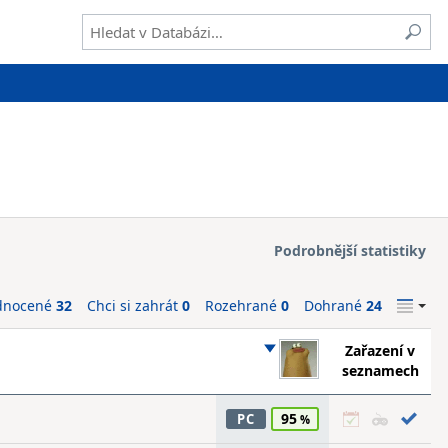
Podrobnější statistiky
dnocené
32
Chci si zahrát
0
Rozehrané
0
Dohrané
24
Zařazení v
seznamech
95
PC