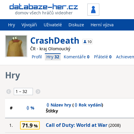
domov všech hráčů videoher
Hry
Vývojáři
Uživatelé
Diskuze
Herní výzva
CrashDeath
10
ČR - kraj Olomoucký
Profil
Hry
32
Komentáře
0
Přátelé
0
Achieve
Hry
Název hry
(
Rok vydání
)
#
%
Štítky
71.9
Call of Duty: World at War
1.
(2008)