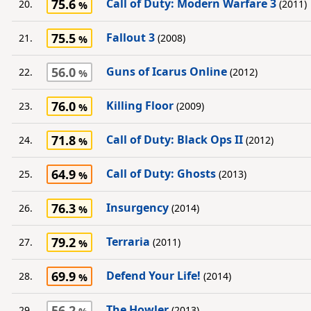
75.6
Call of Duty: Modern Warfare 3
20.
(2011)
75.5
Fallout 3
21.
(2008)
56.0
Guns of Icarus Online
22.
(2012)
76.0
Killing Floor
23.
(2009)
71.8
Call of Duty: Black Ops II
24.
(2012)
64.9
Call of Duty: Ghosts
25.
(2013)
76.3
Insurgency
26.
(2014)
79.2
Terraria
27.
(2011)
69.9
Defend Your Life!
28.
(2014)
56.2
The Howler
29.
(2013)