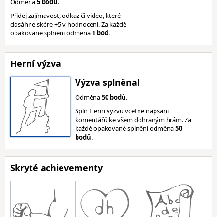
Odměna
5 bodů
.
Přidej zajímavost, odkaz či video, které
dosáhne skóre +5 v hodnocení. Za každé
opakované splnění odměna
1 bod
.
Herní výzva
Výzva splněna!
Odměna
50 bodů
.
Splň Herní výzvu včetně napsání
komentářů ke všem dohraným hrám. Za
každé opakované splnění odměna
50
bodů
.
Skryté achievementy