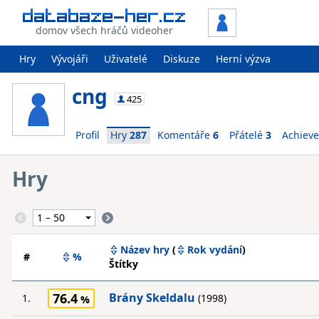
domov všech hráčů videoher
Hry
Vývojáři
Uživatelé
Diskuze
Herní výzva
cng
425
Profil
Hry
287
Komentáře
6
Přátelé
3
Achiev
Hry
Název hry
(
Rok vydání
)
#
%
Štítky
76.4
Brány Skeldalu
1.
(1998)