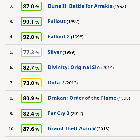
87.0
Dune II: Battle for Arrakis
2.
(1992)
90.1
Fallout
3.
(1997)
92.0
Fallout 2
4.
(1998)
77.3
Silver
5.
(1999)
82.7
Divinity: Original Sin
6.
(2014)
73.0
Dota 2
7.
(2013)
80.9
Drakan: Order of the Flame
8.
(1999)
82.4
Far Cry 3
9.
(2012)
87.6
Grand Theft Auto V
10.
(2013)