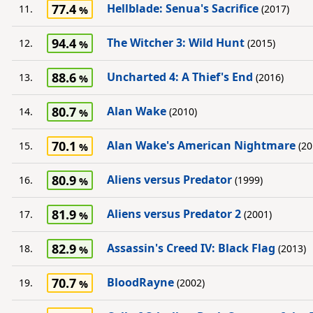
77.4
Hellblade: Senua's Sacrifice
11.
(2017)
94.4
The Witcher 3: Wild Hunt
12.
(2015)
88.6
Uncharted 4: A Thief's End
13.
(2016)
80.7
Alan Wake
14.
(2010)
70.1
Alan Wake's American Nightmare
15.
(20
80.9
Aliens versus Predator
16.
(1999)
81.9
Aliens versus Predator 2
17.
(2001)
82.9
Assassin's Creed IV: Black Flag
18.
(2013)
70.7
BloodRayne
19.
(2002)