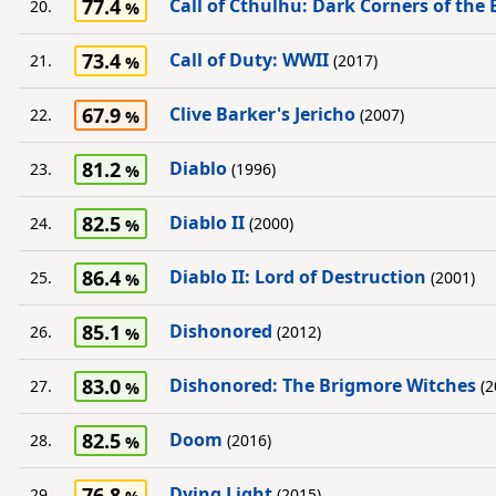
77.4
Call of Cthulhu: Dark Corners of the 
20.
73.4
Call of Duty: WWII
21.
(2017)
67.9
Clive Barker's Jericho
22.
(2007)
81.2
Diablo
23.
(1996)
82.5
Diablo II
24.
(2000)
86.4
Diablo II: Lord of Destruction
25.
(2001)
85.1
Dishonored
26.
(2012)
83.0
Dishonored: The Brigmore Witches
27.
(2
82.5
Doom
28.
(2016)
76.8
Dying Light
29.
(2015)