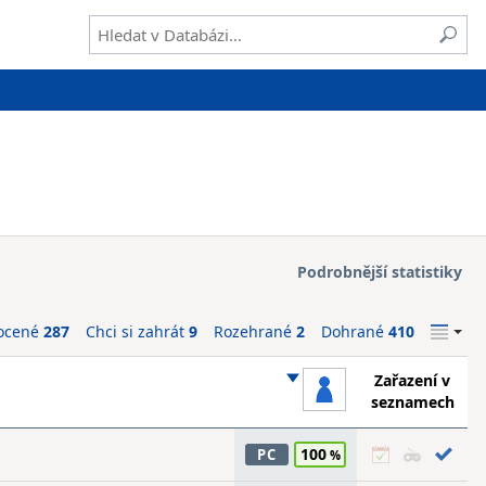
Podrobnější statistiky
ocené
287
Chci si zahrát
9
Rozehrané
2
Dohrané
410
Zařazení v
seznamech
100
PC