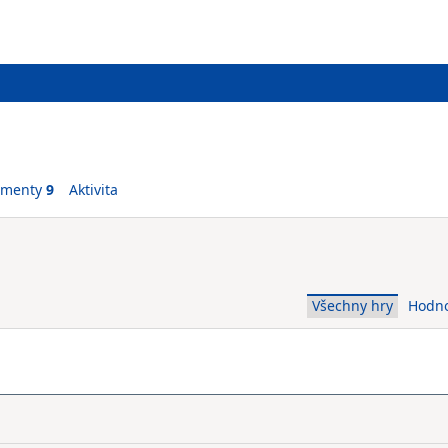
ementy
9
Aktivita
Všechny hry
Hodn