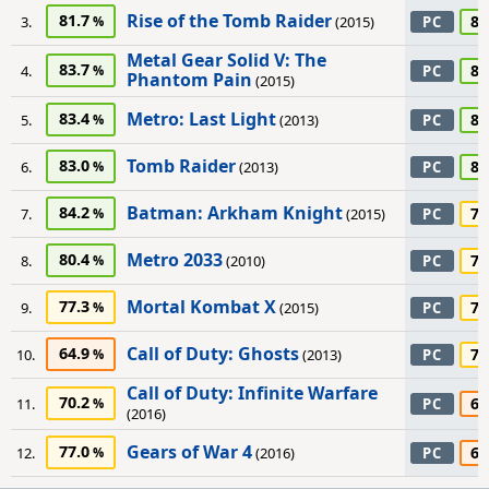
Rise of the Tomb Raider
81.7
85
3.
(2015)
PC
Metal Gear Solid V: The
83.7
80
4.
PC
Phantom Pain
(2015)
Metro: Last Light
83.4
80
5.
(2013)
PC
Tomb Raider
83.0
80
6.
(2013)
PC
Batman: Arkham Knight
84.2
75
7.
(2015)
PC
Metro 2033
80.4
75
8.
(2010)
PC
Mortal Kombat X
77.3
75
9.
(2015)
PC
Call of Duty: Ghosts
64.9
70
10.
(2013)
PC
Call of Duty: Infinite Warfare
70.2
60
11.
PC
(2016)
Gears of War 4
77.0
60
12.
(2016)
PC