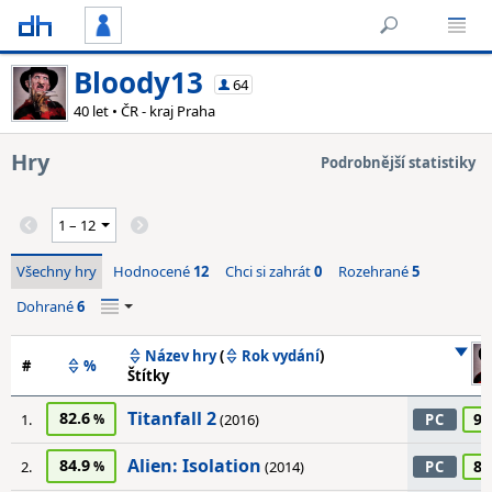
Bloody13
64
40 let • ČR - kraj Praha
Hry
Podrobnější statistiky
Všechny hry
Hodnocené
12
Chci si zahrát
0
Rozehrané
5
Dohrané
6
Název hry
(
Rok vydání
)
#
%
Štítky
Titanfall 2
82.6
95
1.
(2016)
PC
Alien: Isolation
84.9
85
2.
(2014)
PC