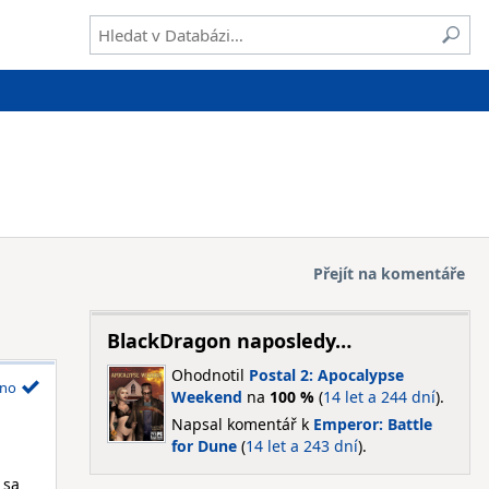
Přejít na komentáře
BlackDragon naposledy…
Ohodnotil
Postal 2: Apocalypse
no
Weekend
na
100 %
(
14 let a 244 dní
).
Napsal komentář k
Emperor: Battle
for Dune
(
14 let a 243 dní
).
 sa