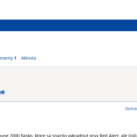
ementy
1
Aktivita
ne
Dohrá
ne 2000 fiasko, ktore sa snazilo vykradnut prvy Red Alert, ale lisili