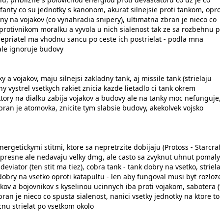
fanty co su jednotky s kanonom, akurat silnejsie proti tankom, opro
nny na vojakov (co vynahradia snipery), ultimatna zbran je nieco co
protivnikom moralku a vyvola u nich sialenost tak ze sa rozbehnu 
epriatel ma vhodnu sancu po ceste ich postrielat - podla mna
 ale ignoruje budovy
 a vojakov, maju silnejsi zakladny tank, aj missile tank (strielaju
y vystrel vsetkych rakiet znicia kazde lietadlo ci tank okrem
ktory na dialku zabija vojakov a budovy ale na tanky moc nefunguje
bran je atomovka, znicite tym slabsie budovy, akekolvek vojsko
ergetickymi stitmi, ktore sa nepretrzite dobijaju (Protoss - Starcraf
 a presne ale nedavaju velky dmg, ale casto sa zvyknut uhnut pomal
 deviator (ten stit ma tiez), cobra tank - tank dobry na vsetko, striel
obry na vsetko oproti katapultu - len aby fungoval musi byt rozloz
ikov a bojovnikov s kyselinou ucinnych iba proti vojakom, sabotera 
bran je nieco co spusta sialenost, nanici vsetky jednotky na ktore to
cnu strielat po vsetkom okolo