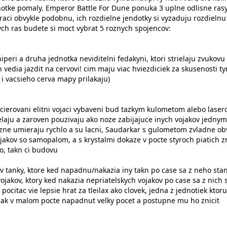
dnotke pomaly. Emperor Battle For Dune ponuka 3 uplne odlisne rasy
raci obvykle podobnu, ich rozdielne jendotky si vyzaduju rozdielnu
ych ras budete si moct vybrat 5 roznych spojencov:
niperi a druha jednotka neviditelni fedakyni, ktori strielaju zvukovu
 vedia jazdit na cervovi! cim maju viac hviezdiciek za skusenosti t
a i vacsieho cerva mapy prilakaju)
ncierovani elitni vojaci vybaveni bud tazkym kulometom alebo laser
ielaju a zaroven pouzivaju ako noze zabijajuce inych vojakov jednym
zne umieraju rychlo a su lacni, Saudarkar s gulometom zvladne ob
jakov so samopalom, a s krystalmi dokaze v pocte styroch piatich zn
lo, takn ci budovu
ov tanky, ktore ked napadnu/nakazia iny takn po case sa z neho sta
jakov, ktory ked nakazia nepriatelskych vojakov po case sa z nich 
, pocitac vie lepsie hrat za tleilax ako clovek, jedna z jednotiek ktor
pak v malom pocte napadnut velky pocet a postupne mu ho znicit