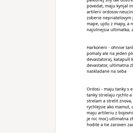
povedat, maju kynjal in
artilerii ordosov neuci
zoberie nepriatelovym 
mape, ujdu z mapy, a n
najsilnejsia ultimatka,
Harkoneni - ohnive tanky
pomaly ale na jeden pln
devastatora), katapult 
devastator, ultimatna z
naskladane na seba
Ordosi - maju tanky s en
tanky strielaju rychlo
strelam a strelit znova,
rychlejsie ako mamut, d
maju artileriu z bojovn
je nic moc) utlimatna z
hodite a tie zaroven za