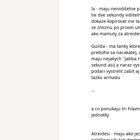
Ix - maju neividitelne
tie dve sekundy viditeln
dokaze kopirovat ine ta
ze zmiznu po prvom uto
ako mamuty za atreides
Guilda - ma tanky ktore
preboha sa nacakate), a
maju nejakych "Jabba Hu
sekund asi) a naraz vyst
podari vystrelit zabit a
tazku armadu
...
a co ponukaju tri hla
jednotky
Atreidesi - maju ako je
palebnej sily tak dostr