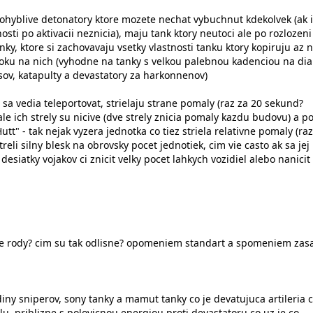
 pohyblive detonatory ktore mozete nechat vybuchnut kdekolvek (ak 
osti po aktivacii neznicia), maju tank ktory neutoci ale po rozlozeni
nky, ktore si zachovavaju vsetky vlastnosti tanku ktory kopiruju az n
ku na nich (vyhodne na tanky s velkou palebnou kadenciou na dia
ov, katapulty a devastatory za harkonnenov)
 sa vedia teleportovat, strielaju strane pomaly (raz za 20 sekund?
le ich strely su nicive (dve strely znicia pomaly kazdu budovu) a 
tt" - tak nejak vyzera jednotka co tiez striela relativne pomaly (raz
reli silny blesk na obrovsky pocet jednotiek, cim vie casto ak sa jej
j desiatky vojakov ci znicit velky pocet lahkych vozidiel alebo nanicit 
vne rody? cim su tak odlisne? opomeniem standart a spomeniem za
diny sniperov, sony tanky a mamut tanky co je devatujuca artileria 
elu, priblizne s polovicnou energiou proti devastatoru co uz je co