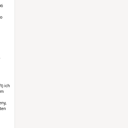
ti
po
,
t) ich
ym
a
eny,
(ten