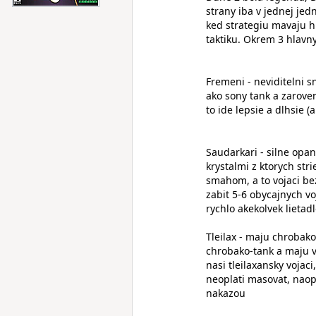
strany iba v jednej je
ked strategiu mavaju h
taktiku. Okrem 3 hlavn
Fremeni - neviditelni s
ako sony tank a zaroven
to ide lepsie a dlhsie (
Saudarkari - silne opa
krystalmi z ktorych str
smahom, a to vojaci be
zabit 5-6 obycajnych vo
rychlo akekolvek lietad
Tleilax - maju chrobak
chrobako-tank a maju vo
nasi tleilaxansky vojaci
neoplati masovat, nao
nakazou