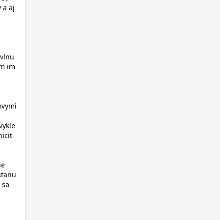
 a aj
 vlnu
ym im
ovymi
vykle
icit
ne
stanu
u sa