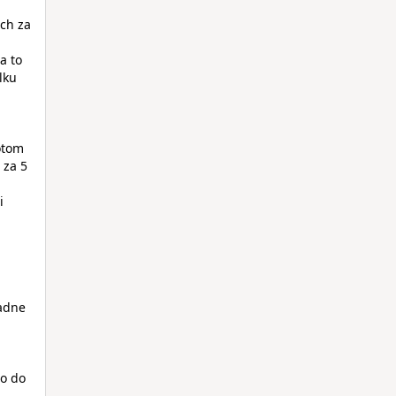
ich za
a to
lku
potom
 za 5
i
sadne
co do