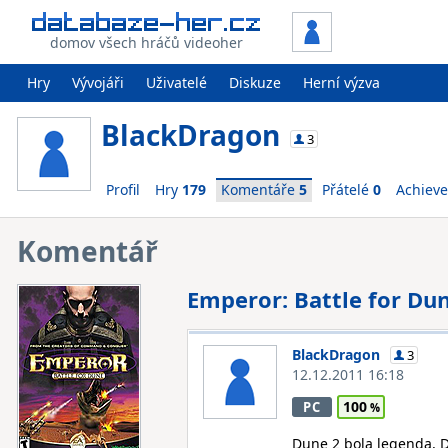
domov všech hráčů videoher
Hry
Vývojáři
Uživatelé
Diskuze
Herní výzva
BlackDragon
3
Profil
Hry
179
Komentáře
5
Přátelé
0
Achiev
Komentář
Emperor: Battle for Du
BlackDragon
3
12.12.2011 16:18
100
PC
Dune 2 bola legenda, Du