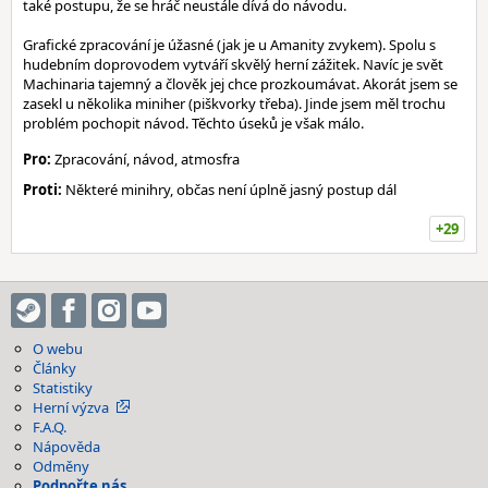
také postupu, že se hráč neustále dívá do návodu.
Grafické zpracování je úžasné (jak je u Amanity zvykem). Spolu s
hudebním doprovodem vytváří skvělý herní zážitek. Navíc je svět
Machinaria tajemný a člověk jej chce prozkoumávat. Akorát jsem se
zasekl u několika miniher (piškvorky třeba). Jinde jsem měl trochu
problém pochopit návod. Těchto úseků je však málo.
Pro:
Zpracování, návod, atmosfra
Proti:
Některé minihry, občas není úplně jasný postup dál
+29
O webu
Články
Statistiky
Herní výzva
F.A.Q.
Nápověda
Odměny
Podpořte nás