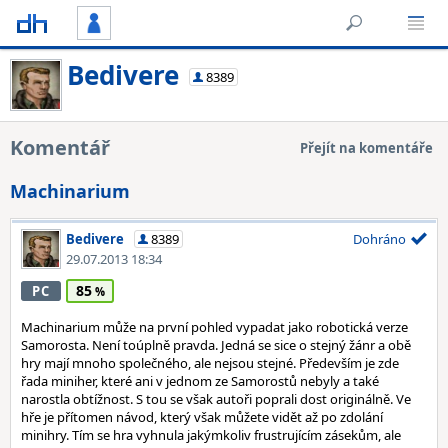
Bedivere
8389
Komentář
Přejít na komentáře
Machinarium
Bedivere
8389
Dohráno
29.07.2013 18:34
85
PC
Machinarium může na první pohled vypadat jako robotická verze
Samorosta. Není toúplně pravda. Jedná se sice o stejný žánr a obě
hry mají mnoho společného, ale nejsou stejné. Především je zde
řada miniher, které ani v jednom ze Samorostů nebyly a také
narostla obtížnost. S tou se však autoři poprali dost originálně. Ve
hře je přítomen návod, který však můžete vidět až po zdolání
minihry. Tím se hra vyhnula jakýmkoliv frustrujícím zásekům, ale