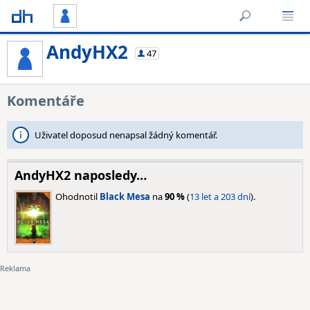
AndyHX2
47
Komentáře
Uživatel doposud nenapsal žádný komentář.
AndyHX2 naposledy…
Ohodnotil
Black Mesa
na
90 %
(
13 let a 203 dní
).