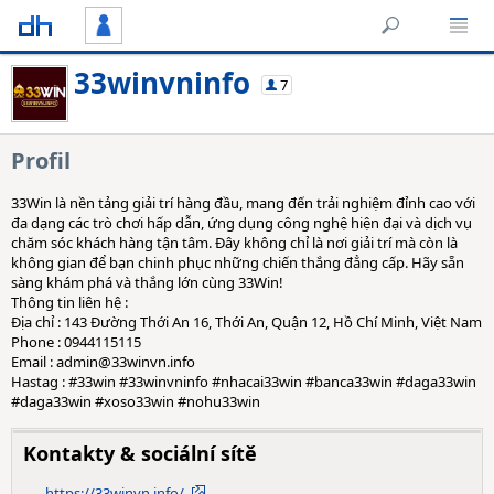
33winvninfo
7
Profil
33Win là nền tảng giải trí hàng đầu, mang đến trải nghiệm đỉnh cao với
đa dạng các trò chơi hấp dẫn, ứng dụng công nghệ hiện đại và dịch vụ
chăm sóc khách hàng tận tâm. Đây không chỉ là nơi giải trí mà còn là
không gian để bạn chinh phục những chiến thắng đẳng cấp. Hãy sẵn
sàng khám phá và thắng lớn cùng 33Win!
Thông tin liên hệ :
Địa chỉ : 143 Đường Thới An 16, Thới An, Quận 12, Hồ Chí Minh, Việt Nam
Phone : 0944115115
Email : admin@33winvn.info
Hastag : #33win #33winvninfo #nhacai33win #banca33win #daga33win
#daga33win #xoso33win #nohu33win
Kontakty & sociální sítě
https://33winvn.info/