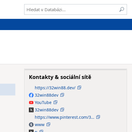
Kontakty & sociální sítě
https://32win88.dev/
32win88dev
Facebook
YouTube
YouTube
32win88dev
X
https://www.pinterest.com/3…
www
Tumblr
p