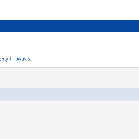
enty
1
Aktivita