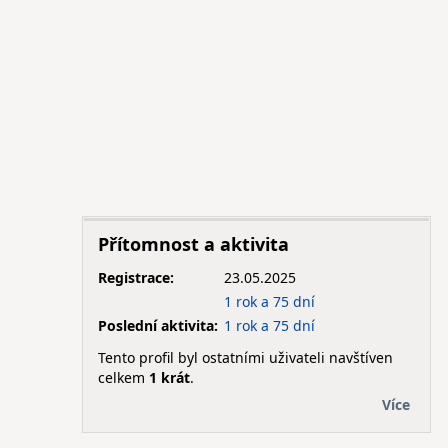
Přítomnost a aktivita
Registrace:
23.05.2025
1 rok a 75 dní
Poslední aktivita:
1 rok a 75 dní
Tento profil byl ostatními uživateli navštíven
celkem
1 krát
.
Více