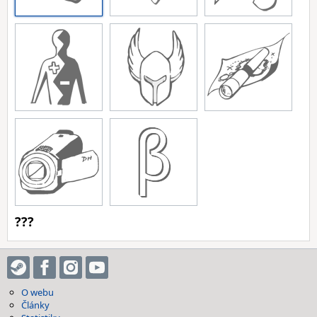
???
O webu
Články