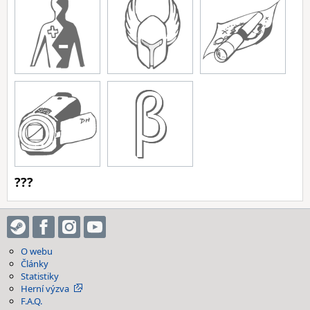
???
O webu
Články
Statistiky
Herní výzva
F.A.Q.