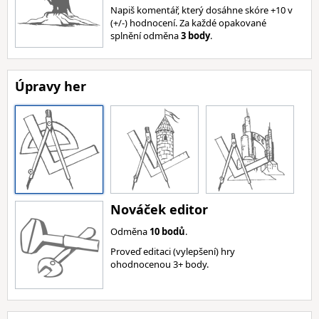
Napiš komentář, který dosáhne skóre +10 v
(+/-) hodnocení. Za každé opakované
splnění odměna
3 body
.
Úpravy her
Nováček editor
Odměna
10 bodů
.
Proveď editaci (vylepšení) hry
ohodnocenou 3+ body.