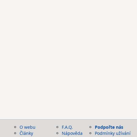
O webu
F.A.Q.
Podpořte nás
Články
Nápověda
Podmínky užívání