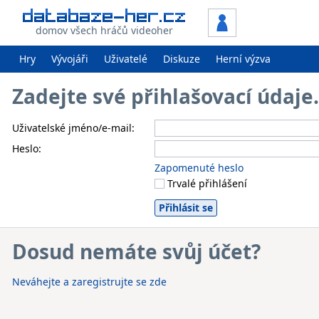
domov všech hráčů videoher
Hry
Vývojáři
Uživatelé
Diskuze
Herní výzva
Zadejte své přihlašovací údaj
Uživatelské jméno/e-mail:
Heslo:
Zapomenuté heslo
Trvalé přihlášení
Dosud nemáte svůj účet?
Neváhejte a zaregistrujte se zde