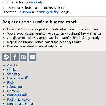
osobních údajů
najdete tady
.
Tato stránka je chráněna pomocí reCAPTCHA
Přečtěte si
Soukromí
a
Podmínky služby
Google.
Registrujte se u nás a budete moci…
Udělovat hodnocení a psát komentáře ke svým oblíbeným hrám
Vést si svou vlastní herní sbírku a seznamy (dohrané hry, wishlist…)
Zapojit se do diskuzí, vyměňovat si s ostatními hráči názory a rady
Najít si spoluhráče, domlouvat si společné hry i srazy
Pravidelně soutěžit o řadu skvělých her
O webu
Články
Statistiky
Herní výzva
F.A.Q.
Nápověda
Odměny
Podpořte nás
Podmínky užívání
Kontakt a reklama