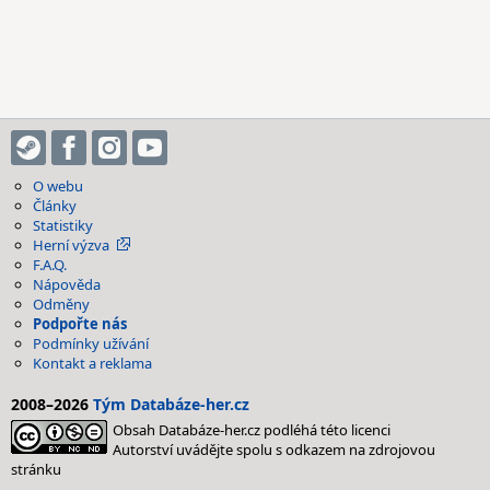
O webu
Články
Statistiky
Herní výzva
F.A.Q.
Nápověda
Odměny
Podpořte nás
Podmínky užívání
Kontakt a reklama
2008–2026
Tým Databáze-her.cz
Obsah Databáze-her.cz podléhá této licenci
Autorství uvádějte spolu s odkazem na zdrojovou
stránku