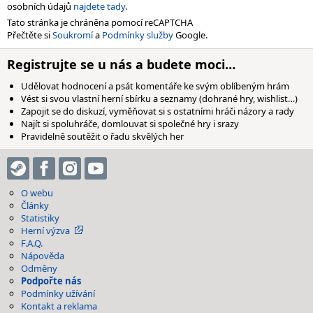
osobních údajů
najdete tady
.
Tato stránka je chráněna pomocí reCAPTCHA
Přečtěte si
Soukromí
a
Podmínky služby
Google.
Registrujte se u nás a budete moci…
Udělovat hodnocení a psát komentáře ke svým oblíbeným hrám
Vést si svou vlastní herní sbírku a seznamy (dohrané hry, wishlist…)
Zapojit se do diskuzí, vyměňovat si s ostatními hráči názory a rady
Najít si spoluhráče, domlouvat si společné hry i srazy
Pravidelně soutěžit o řadu skvělých her
O webu
Články
Statistiky
Herní výzva
F.A.Q.
Nápověda
Odměny
Podpořte nás
Podmínky užívání
Kontakt a reklama