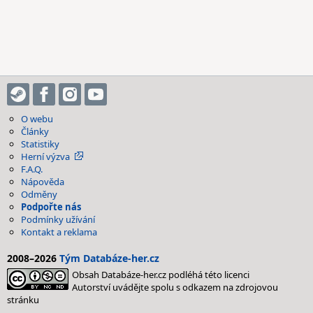
O webu
Články
Statistiky
Herní výzva
F.A.Q.
Nápověda
Odměny
Podpořte nás
Podmínky užívání
Kontakt a reklama
2008–2026
Tým Databáze-her.cz
Obsah Databáze-her.cz podléhá této licenci
Autorství uvádějte spolu s odkazem na zdrojovou
stránku