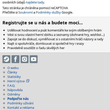
osobních údajů
najdete tady
.
Tato stránka je chráněna pomocí reCAPTCHA
Přečtěte si
Soukromí
a
Podmínky služby
Google.
Registrujte se u nás a budete moci…
Udělovat hodnocení a psát komentáře ke svým oblíbeným hrám
Vést si svou vlastní herní sbírku a seznamy (dohrané hry, wishlist…)
Zapojit se do diskuzí, vyměňovat si s ostatními hráči názory a rady
Najít si spoluhráče, domlouvat si společné hry i srazy
Pravidelně soutěžit o řadu skvělých her
O webu
Články
Statistiky
Herní výzva
F.A.Q.
Nápověda
Odměny
Podpořte nás
Podmínky užívání
Kontakt a reklama