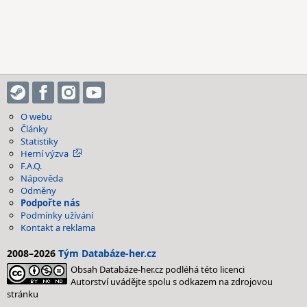
O webu
Články
Statistiky
Herní výzva
F.A.Q.
Nápověda
Odměny
Podpořte nás
Podmínky užívání
Kontakt a reklama
2008–2026
Tým Databáze-her.cz
Obsah Databáze-her.cz podléhá této licenci
Autorství uvádějte spolu s odkazem na zdrojovou
stránku