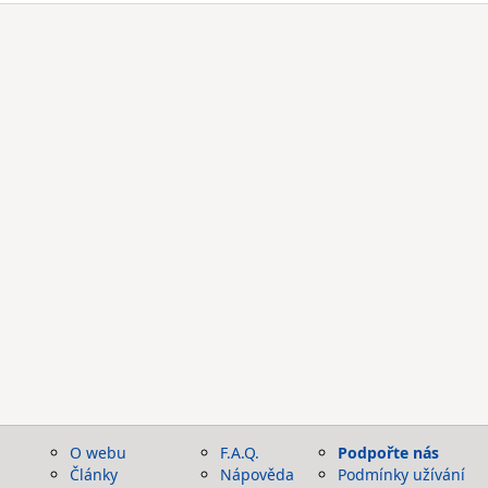
O webu
F.A.Q.
Podpořte nás
Články
Nápověda
Podmínky užívání