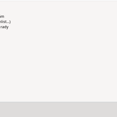
rám
hlist…)
 rady