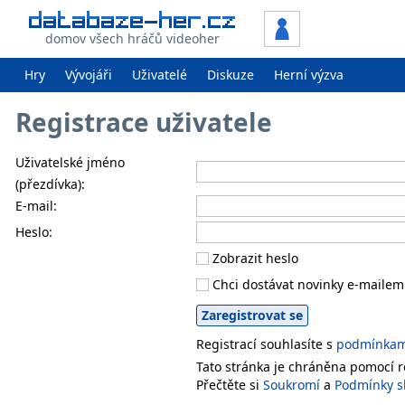
domov všech hráčů videoher
Hry
Vývojáři
Uživatelé
Diskuze
Herní výzva
Registrace uživatele
Uživatelské jméno
(přezdívka):
E-mail:
Heslo:
Zobrazit heslo
Chci dostávat novinky e-mailem
Registrací souhlasíte s
podmínkami
Tato stránka je chráněna pomocí
Přečtěte si
Soukromí
a
Podmínky s