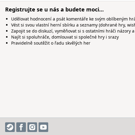
Registrujte se u nás a budete moci…
Udělovat hodnocení a psát komentáře ke svým oblíbeným h
Vést si svou vlastní herní sbírku a seznamy (dohrané hry, wis
Zapojit se do diskuzí, vyměňovat si s ostatními hráči názory a
Najít si spoluhráče, domlouvat si společné hry i srazy
Pravidelně soutěžit o řadu skvělých her