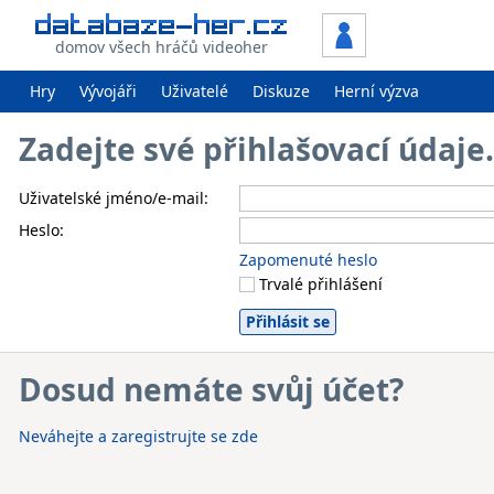
domov všech hráčů videoher
Hry
Vývojáři
Uživatelé
Diskuze
Herní výzva
Zadejte své přihlašovací údaj
Uživatelské jméno/e-mail:
Heslo:
Zapomenuté heslo
Trvalé přihlášení
Dosud nemáte svůj účet?
Neváhejte a zaregistrujte se zde