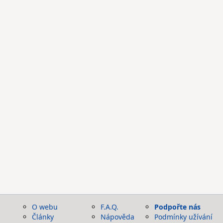
O webu
F.A.Q.
Podpořte nás
Články
Nápověda
Podmínky užívání