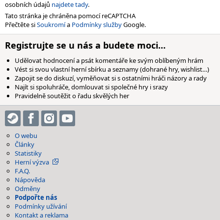
osobních údajů
najdete tady
.
Tato stránka je chráněna pomocí reCAPTCHA
Přečtěte si
Soukromí
a
Podmínky služby
Google.
Registrujte se u nás a budete moci…
Udělovat hodnocení a psát komentáře ke svým oblíbeným hrám
Vést si svou vlastní herní sbírku a seznamy (dohrané hry, wishlist…)
Zapojit se do diskuzí, vyměňovat si s ostatními hráči názory a rady
Najít si spoluhráče, domlouvat si společné hry i srazy
Pravidelně soutěžit o řadu skvělých her
O webu
Články
Statistiky
Herní výzva
F.A.Q.
Nápověda
Odměny
Podpořte nás
Podmínky užívání
Kontakt a reklama