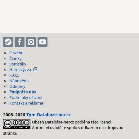
O webu
Články
Statistiky
Herní výzva
F.A.Q.
Nápověda
Odměny
Podpořte nás
Podmínky užívání
Kontakt a reklama
2008–2026
Tým Databáze-her.cz
Obsah Databáze-her.cz podléhá této licenci
Autorství uvádějte spolu s odkazem na zdrojovou
stránku