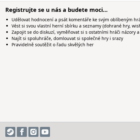
Registrujte se u nás a budete moci…
Udělovat hodnocení a psát komentáře ke svým oblíbeným h
Vést si svou vlastní herní sbírku a seznamy (dohrané hry, wis
Zapojit se do diskuzí, vyměňovat si s ostatními hráči názory a
Najít si spoluhráče, domlouvat si společné hry i srazy
Pravidelně soutěžit o řadu skvělých her