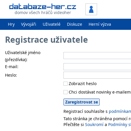
domov všech hráčů videoher
Hry
Vývojáři
Uživatelé
Diskuze
Herní výzva
Registrace uživatele
Uživatelské jméno
(přezdívka):
E-mail:
Heslo:
Zobrazit heslo
Chci dostávat novinky e-mailem
Registrací souhlasíte s
podmínkami
Tato stránka je chráněna pomocí
Přečtěte si
Soukromí
a
Podmínky s