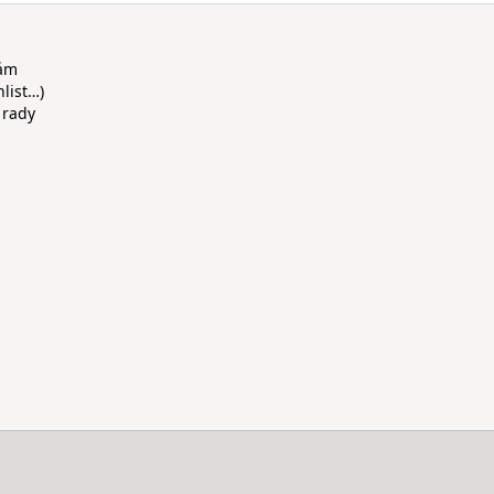
rám
hlist…)
 rady