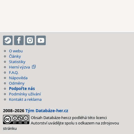
O webu
Články
Statistiky
Herní výzva
F.A.Q.
Nápověda
Odměny
Podpořte nás
Podmínky užívání
Kontakt a reklama
2008–2026
Tým Databáze-her.cz
Obsah Databáze-her.cz podléhá této licenci
Autorství uvádějte spolu s odkazem na zdrojovou
stránku