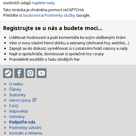
osobních údajů
najdete tady
.
Tato stránka je chráněna pomocí reCAPTCHA
Přečtěte si
Soukromí
a
Podmínky služby
Google.
Registrujte se u nás a budete moci…
Udělovat hodnocení a psát komentáře ke svým oblíbeným hrám
Vést si svou vlastní herní sbírku a seznamy (dohrané hry, wishlist…)
Zapojit se do diskuzí, vyměňovat si s ostatními hráči názory a rady
Najít si spoluhráče, domlouvat si společné hry i srazy
Pravidelně soutěžit o řadu skvělých her
O webu
Články
Statistiky
Herní výzva
F.A.Q.
Nápověda
Odměny
Podpořte nás
Podmínky užívání
Kontakt a reklama