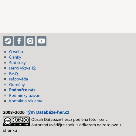
O webu
Články
Statistiky
Herní výzva
F.A.Q.
Nápověda
Odměny
Podpořte nás
Podmínky užívání
Kontakt a reklama
2008–2026
Tým Databáze-her.cz
Obsah Databáze-her.cz podléhá této licenci
Autorství uvádějte spolu s odkazem na zdrojovou
stránku