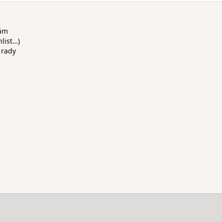
rám
hlist…)
 rady