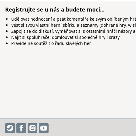
Registrujte se u nás a budete moci…
Udělovat hodnocení a psát komentáře ke svým oblíbeným h
Vést si svou vlastní herní sbírku a seznamy (dohrané hry, wis
Zapojit se do diskuzí, vyměňovat si s ostatními hráči názory a
Najít si spoluhráče, domlouvat si společné hry i srazy
Pravidelně soutěžit o řadu skvělých her