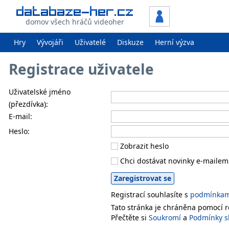
domov všech hráčů videoher
Hry
Vývojáři
Uživatelé
Diskuze
Herní výzva
Registrace uživatele
Uživatelské jméno
(přezdívka):
E-mail:
Heslo:
Zobrazit heslo
Chci dostávat novinky e-mailem
Registrací souhlasíte s
podmínkami
Tato stránka je chráněna pomocí
Přečtěte si
Soukromí
a
Podmínky s