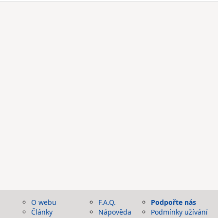
O webu
F.A.Q.
Podpořte nás
Články
Nápověda
Podmínky užívání