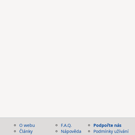
O webu
F.A.Q.
Podpořte nás
Články
Nápověda
Podmínky užívání