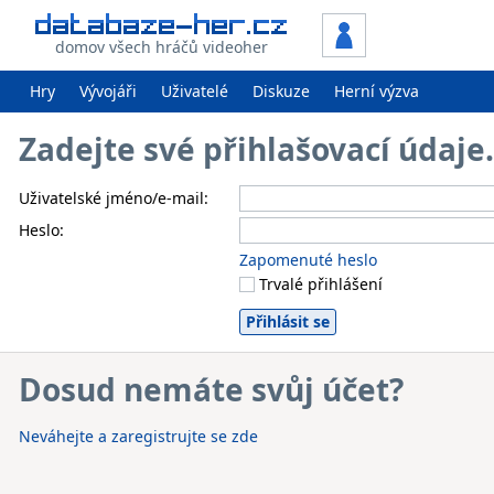
domov všech hráčů videoher
Hry
Vývojáři
Uživatelé
Diskuze
Herní výzva
Zadejte své přihlašovací údaj
Uživatelské jméno/e-mail:
Heslo:
Zapomenuté heslo
Trvalé přihlášení
Dosud nemáte svůj účet?
Neváhejte a zaregistrujte se zde