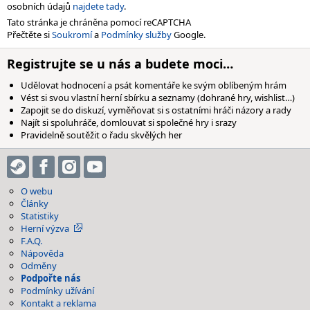
osobních údajů
najdete tady
.
Tato stránka je chráněna pomocí reCAPTCHA
Přečtěte si
Soukromí
a
Podmínky služby
Google.
Registrujte se u nás a budete moci…
Udělovat hodnocení a psát komentáře ke svým oblíbeným hrám
Vést si svou vlastní herní sbírku a seznamy (dohrané hry, wishlist…)
Zapojit se do diskuzí, vyměňovat si s ostatními hráči názory a rady
Najít si spoluhráče, domlouvat si společné hry i srazy
Pravidelně soutěžit o řadu skvělých her
O webu
Články
Statistiky
Herní výzva
F.A.Q.
Nápověda
Odměny
Podpořte nás
Podmínky užívání
Kontakt a reklama